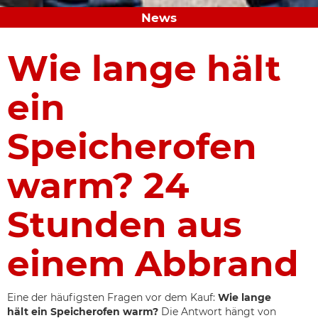
News
Wie lange hält
ein
Speicherofen
warm? 24
Stunden aus
einem Abbrand
Eine der häufigsten Fragen vor dem Kauf:
Wie lange
hält ein Speicherofen warm?
Die Antwort hängt von