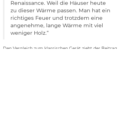
Renaissance. Weil die Häuser heute
zu dieser Wärme passen. Man hat ein
richtiges Feuer und trotzdem eine
angenehme, lange Wärme mit viel
weniger Holz.“
Den Vergleich zum klassischen Gerät zieht der Beitrag
Speicherofen vs. Kaminofen
.
Wärme, die zur
Wärmepumpe passt
Die lange Wärmeabgabe ist auch der Grund, warum
ein Speicherofen eine
Heizung gut ergänzt
. Ein
Abbrand entlastet die Wärmepumpe über den ganzen
Tag. Die technische Basis dahinter zeigt die
Seite zum
Kaminofen mit Wärmespeicher
.
Warum die Wärme so