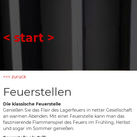
<
>
<<< zurück
Feuerstellen
Die klassische Feuerstelle
Genießen Sie das Flair des Lagerfeuers in netter Gesellschaft
an warmen Abenden. Mit einer Feuerstelle kann man das
faszinierende Flammenspiel des Feuers im Frühling, Herbst
und sogar im Sommer genießen.