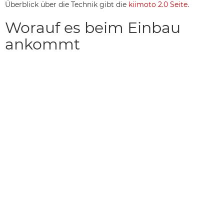
Überblick über die Technik gibt die
kiimoto 2.0 Seite
.
Worauf es beim Einbau
ankommt
Ein wasserführender Ofen ist eine Anlage, kein Gerät
von der Stange. Der
Pufferspeicher
, die Anbindung an
die Wärmepumpe, die Sicherheitstechnik und der
Schornstein müssen zusammenpassen. Zur
Wirtschaftlichkeit gehört auch die Frage nach einer
Förderung
. Wie der Ofen die Heizung konkret
entlastet, zeigt der Beitrag zur
Heizungsunterstützung
. Wir rechnen das vorab durch
und stimmen den Ofen auf die vorhandene Heizung
ab. Wie wir ein Projekt aufsetzen, zeigt unsere
Planung
.
Wie viel Wärme ins
Wasser geht
Ein wasserführender Ofen teilt seine Leistung auf. Ein