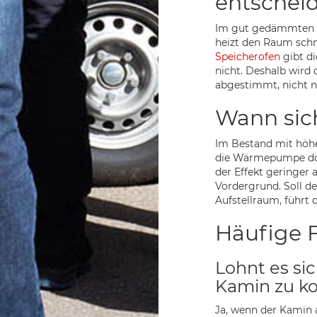
entschei
Im gut gedämmten Ha
heizt den Raum schne
Speicherofen
gibt di
nicht. Deshalb wird
abgestimmt, nicht 
Wann sic
Im Bestand mit höh
die Wärmepumpe dort
der Effekt geringer 
Vordergrund. Soll d
Aufstellraum, führ
Häufige 
Lohnt es s
Kamin zu k
Ja, wenn der Kamin