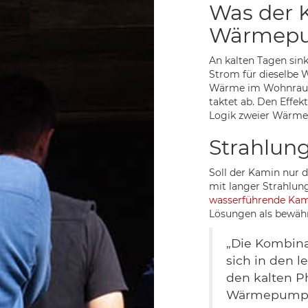
Was der K
Wärmepu
An kalten Tagen sin
Strom für dieselbe 
Wärme im Wohnraum
taktet ab. Den Effek
Logik zweier Wärme
Strahlun
Soll der Kamin nur 
mit langer Strahlung
wasserführende Kam
Lösungen als bewäh
„Die Kombin
sich in den le
den kalten P
Wärmepumpe 