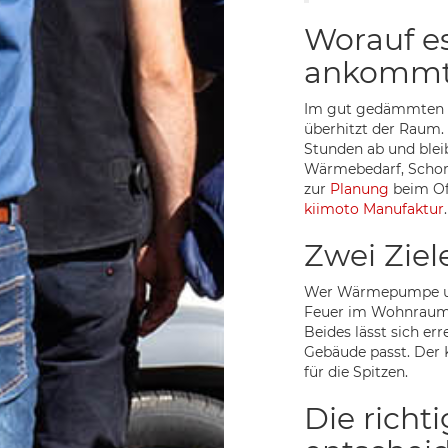
Worauf es
ankomm
Im gut gedämmten Ha
überhitzt der Raum. 
Stunden ab und blei
Wärmebedarf, Schor
zur
Planung
beim Ofe
kiimoto Manufaktur
.
Zwei Ziel
Wer Wärmepumpe und 
Feuer im Wohnraum 
Beides lässt sich 
Gebäude passt. Der 
für die Spitzen.
Die richt