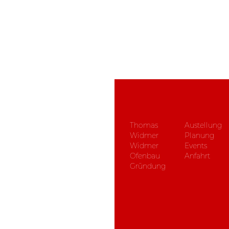
Thomas
Austellung
Widmer
Planung
Widmer
Events
Ofenbau
Anfahrt
Gründung