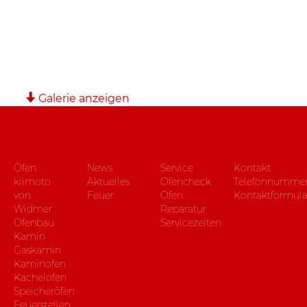
Galerie anzeigen
Öfen
News
Service
Kontakt
kiimoto
Aktuelles
Ofencheck
Telefonnumme
von
Feuer
Ofen
Kontaktformula
Widmer
Reparatur
Ofenbau
Servicezeiten
Kamin
Gaskamin
Kaminofen
Kachelofen
Speicheröfen
Feuerstellen