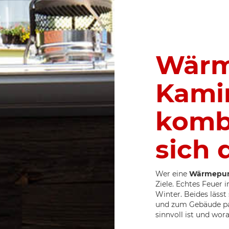
Wärm
Kami
komb
sich 
Wer eine
Wärmepum
Ziele. Echtes Feue
Winter. Beides läss
und zum Gebäude pas
sinnvoll ist und wo