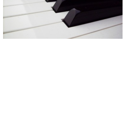
Sie sind herzlich eingeladen zu Widmers Feuernacht
am
Samstag, den 14.09.2013
in unsere Ausstellung in
Ostrach,
ab 17:00 Uhr
.
Auch an Ihr leibliches Wohl wurde liebevoll gedacht.
Unser feuriges Geschenk an diesem Abend wird Sie
überraschen!
Wir freuen uns auf Sie!
Ihre Familie Widmer