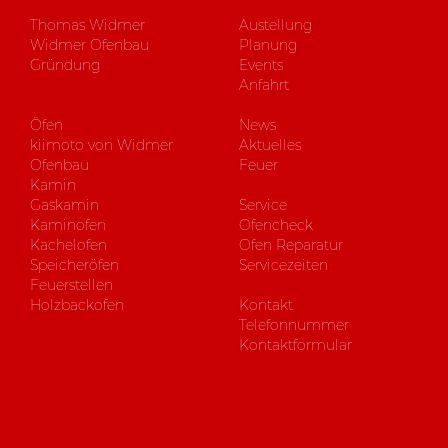
Thomas Widmer
Austellung
Widmer Ofenbau
Planung
Gründung
Events
Anfahrt
Öfen
News
kiimoto von Widmer
Aktuelles
Ofenbau
Feuer
Kamin
Gaskamin
Service
Kaminofen
Ofencheck
Kachelofen
Ofen Reparatur
Speicheröfen
Servicezeiten
Feuerstellen
Holzbackofen
Kontakt
Telefonnummer
Kontaktformular