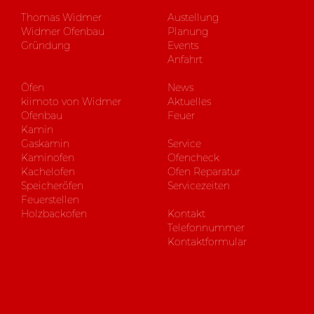
Thomas Widmer
Austellung
Widmer Ofenbau
Planung
Gründung
Events
Anfahrt
Öfen
News
kiimoto von Widmer
Aktuelles
Ofenbau
Feuer
Kamin
Gaskamin
Service
Kaminofen
Ofencheck
Kachelofen
Ofen Reparatur
Speicheröfen
Servicezeiten
Feuerstellen
Holzbackofen
Kontakt
Telefonnummer
Kontaktformular