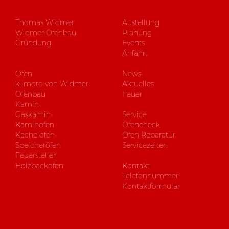
Thomas Widmer
Austellung
Widmer Ofenbau
Planung
Gründung
Events
Anfahrt
Öfen
News
kiimoto von Widmer
Aktuelles
Ofenbau
Feuer
Kamin
Gaskamin
Service
Kaminofen
Ofencheck
Kachelofen
Ofen Reparatur
Speicheröfen
Servicezeiten
Feuerstellen
Holzbackofen
Kontakt
Telefonnummer
Kontaktformular