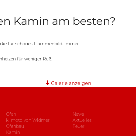
den Kamin am besten?
irke für schönes Flammenbild. Immer
heizen für weniger Ruß.
Galerie anzeigen
Öfen
News
kiimoto von Widmer
Aktuelles
Ofenbau
Feuer
Kamin