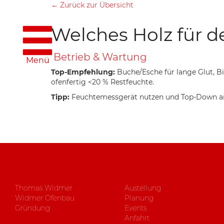
← Zurück zur Übersicht
Welches Holz für 
Betrieb & Wartung
Menü
Top-Empfehlung:
Buche/Esche für lange Glut, B
ofenfertig <20 % Restfeuchte.
Tipp:
Feuchtemessgerät nutzen und Top-Down an
Thomas Widmer
Austellung
Widmer Ofenbau
Planung
Gründung
Events
Anfahrt