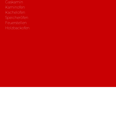
Gaskamin
Kaminofen
Kachelofen
Speicheröfen
Feuerstellen
Holzbackofen