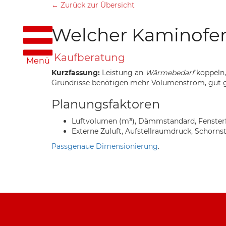
← Zurück zur Übersicht
Welcher Kaminofen
Kaufberatung
Menü
Kurzfassung:
Leistung an
Wärmebedarf
koppeln,
Grundrisse benötigen mehr Volumenstrom, gut
Planungsfaktoren
Luftvolumen (m³), Dämmstandard, Fensterf
Externe Zuluft, Aufstellraumdruck, Schorns
Passgenaue Dimensionierung
.