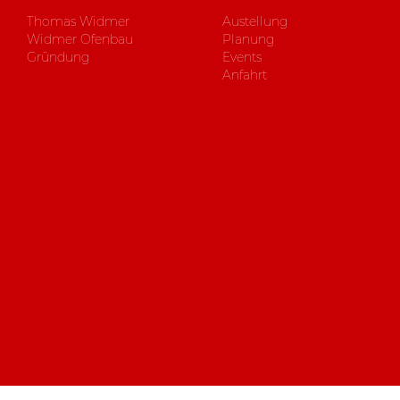
Thomas Widmer
Austellung
Widmer Ofenbau
Planung
Gründung
Events
Anfahrt