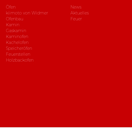
Öfen
News
kiimoto von Widmer
Aktuelles
Ofenbau
Feuer
Kamin
Gaskamin
Kaminofen
Kachelofen
Speicheröfen
Feuerstellen
Holzbackofen