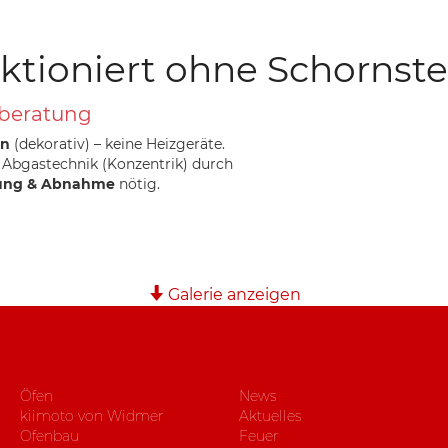
ktioniert ohne Schornste
beratung
in
(dekorativ) – keine Heizgeräte.
Abgastechnik (Konzentrik) durch
ung & Abnahme
nötig.
Galerie anzeigen
Öfen
News
kiimoto von Widmer
Aktuelles
Ofenbau
Feuer