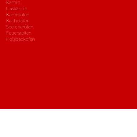
Kamin
Gaskamin
Kaminofen
Kachelofen
Speicheröfen
Feuerstellen
Holzbackofen