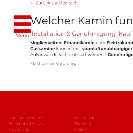
← Zurück zur Übersicht
Welcher Kamin fun
Installation & Genehmigung
Kauf
Menü
Möglichkeiten:
Ethanolkamin
oder
Elektrokam
Gaskamine
können mit
raumluftunabhängiger
Außenwand/Dach realisiert werden –
Genehmig
Machbarkeitsprüfung
.
Thomas Widmer
Austellung
Widmer Ofenbau
Planung
Gründung
Events