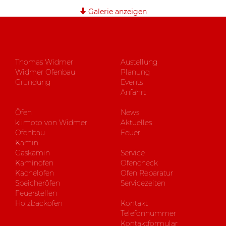
Galerie anzeigen
Thomas Widmer
Austellung
Widmer Ofenbau
Planung
Gründung
Events
Anfahrt
Öfen
News
kiimoto von Widmer
Aktuelles
Ofenbau
Feuer
Kamin
Gaskamin
Service
Kaminofen
Ofencheck
Kachelofen
Ofen Reparatur
Speicheröfen
Servicezeiten
Feuerstellen
Holzbackofen
Kontakt
Telefonnummer
Kontaktformular