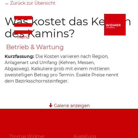
← Zurück zur Übersicht
Was kostet das Kehren
des Kamins?
Menü
Betrieb & Wartung
Kurzfassung:
Die Kosten variieren nach Region,
Anlagenart und Umfang (Kehren, Messen,
Abgasweg). Kalkuliere grob mit einem mittleren
zweistelligen Betrag pro Termin. Exakte Preise nennt
dein Bezirksschornsteinfeger.
Galerie anzeigen
Thomas Widmer
Austellung