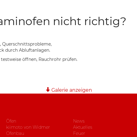
minofen nicht richtig?
n, Querschnittsprobleme,
ck durch Abluftanlagen.
testweise öffnen, Rauchrohr prüfen.
Galerie anzeigen
Öfen
News
kiimoto von Widmer
Aktuelles
Ofenbau
Feuer