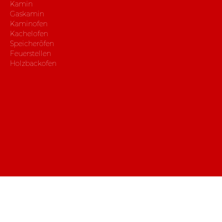
Kamin
Gaskamin
Kaminofen
Kachelofen
Speicheröfen
Feuerstellen
Holzbackofen