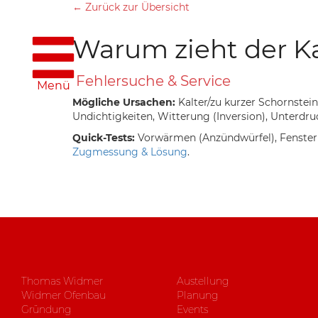
← Zurück zur Übersicht
Warum zieht der Ka
Fehlersuche & Service
Menü
Mögliche Ursachen:
Kalter/zu kurzer Schornstei
Undichtigkeiten, Witterung (Inversion), Unterdru
Quick-Tests:
Vorwärmen (Anzündwürfel), Fenster 
Zugmessung & Lösung
.
Thomas Widmer
Austellung
Widmer Ofenbau
Planung
Gründung
Events