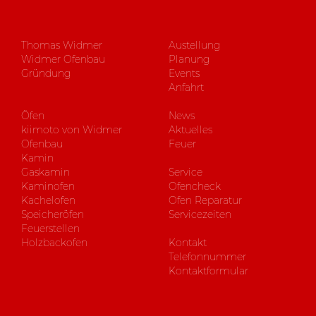
Thomas Widmer
Austellung
Widmer Ofenbau
Planung
Gründung
Events
Anfahrt
Öfen
News
kiimoto von Widmer
Aktuelles
Ofenbau
Feuer
Kamin
Gaskamin
Service
Kaminofen
Ofencheck
Kachelofen
Ofen Reparatur
Speicheröfen
Servicezeiten
Feuerstellen
Holzbackofen
Kontakt
Telefonnummer
Kontaktformular