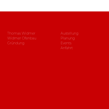
Thomas Widmer
Austellung
Widmer Ofenbau
Planung
Gründung
Events
Anfahrt