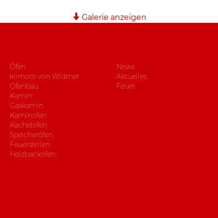
Galerie anzeigen
Öfen
News
kiimoto von Widmer
Aktuelles
Ofenbau
Feuer
Kamin
Gaskamin
Kaminofen
Kachelofen
Speicheröfen
Feuerstellen
Holzbackofen