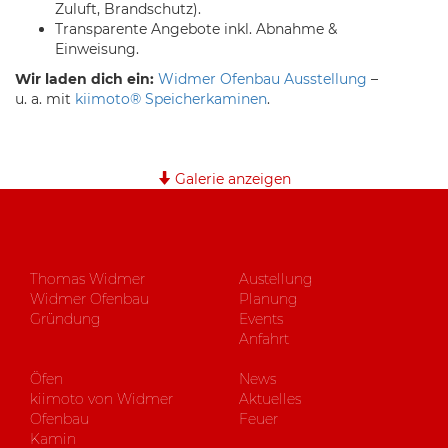
Zuluft, Brandschutz).
Transparente Angebote inkl. Abnahme &
Einweisung.
Wir laden dich ein:
Widmer Ofenbau Ausstellung
–
u. a. mit
kiimoto® Speicherkaminen
.
Galerie anzeigen
Thomas Widmer
Austellung
Widmer Ofenbau
Planung
Gründung
Events
Anfahrt
Öfen
News
kiimoto von Widmer
Aktuelles
Ofenbau
Feuer
Kamin