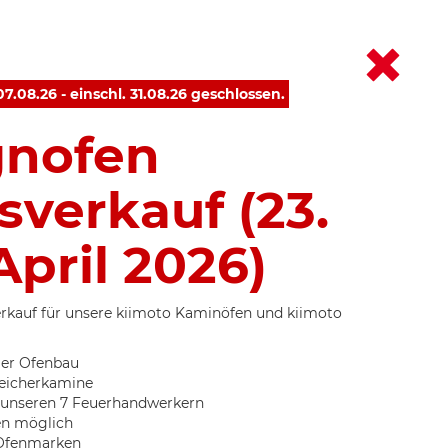
.08.26 - einschl. 31.08.26 geschlossen.
gnofen
verkauf (23.
April 2026)
rkauf für unsere kiimoto Kaminöfen und kiimoto
er Ofenbau
eicherkamine
 unseren 7 Feuerhandwerkern
gen möglich
 Ofenmarken