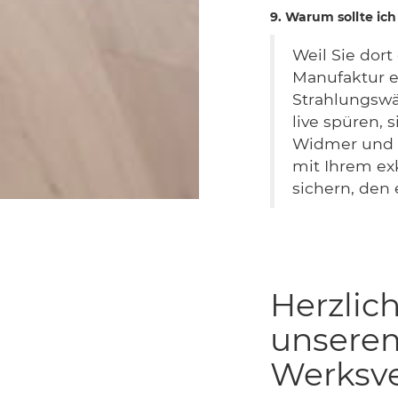
9. Warum sollte i
Weil Sie dor
Manufaktur e
Strahlungsw
live spüren,
Widmer und 
mit Ihrem ex
sichern, den 
Herzlic
unsere
Werksve