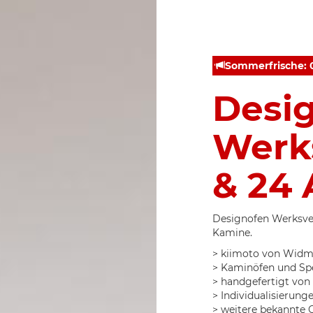
Sommerfrische: 07
Desi
Werks
& 24 
Designofen Werksve
Kamine.
> kiimoto von Widm
> Kaminöfen und Sp
> handgefertigt von
> Individualisierun
> weitere bekannte