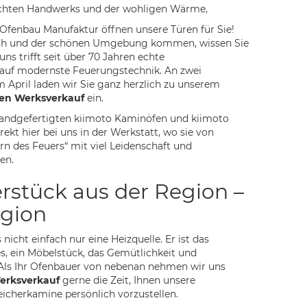
echten Handwerks und der wohligen Wärme,
Ofenbau Manufaktur öffnen unsere Türen für Sie!
ch und der schönen Umgebung kommen, wissen Sie
 uns trifft seit über 70 Jahren echte
auf modernste Feuerungstechnik. An zwei
 April laden wir Sie ganz herzlich zu unserem
en Werksverkauf
ein.
handgefertigten kiimoto Kaminöfen und kiimoto
ekt hier bei uns in der Werkstatt, wo sie von
n des Feuers“ mit viel Leidenschaft und
en.
erstück aus der Region –
egion
 nicht einfach nur eine Heizquelle. Er ist das
s, ein Möbelstück, das Gemütlichkeit und
. Als Ihr Ofenbauer von nebenan nehmen wir uns
erksverkauf
gerne die Zeit, Ihnen unsere
eicherkamine persönlich vorzustellen.