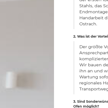
Stahls, das S
Endmontage –
Handarbeit di
Ostrach.
2. Was ist der Vor
Der größte Vo
Ansprechpartn
komplizierte
Wir bauen den
ihn an und wi
Wartung sofo
regionales H
Transportweg
3. Sind Sonderwün
Ofen möglich?