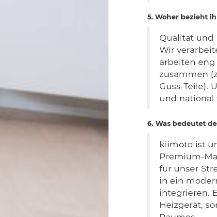
5. Woher bezieht ih
Qualität und
Wir verarbei
arbeiten eng
zusammen (z.
Guss-Teile). 
und national 
6. Was bedeutet de
kiimoto ist u
Premium-Mar
für unser Str
in ein moder
integrieren. 
Heizgerät, s
Raumes.